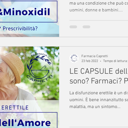
ma una condizione che può co
uomini, donne e bambini....
Farmacia Capretti
23 feb 2022
Tempo di lettura:
LE CAPSULE dell
sono? Farmaci? Pr
La disfunzione erettile è un disturbo che può colpire gli
uomini. È bene innanzitutto s
malattia, ma un sintomo...