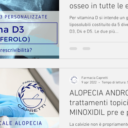
osseo in tutte le 
Per vitamina D si intende un 
liposolubili costituito da 5 di
D3, D4 e D5. Le due più...
Farmacia Capretti
9 apr 2022
Tempo di lettura: 
ALOPECIA ANDR
trattamenti topi
MINOXIDIL pre e p
capelli
La calvizie non è propriament