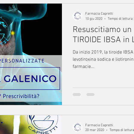
Farmacia Capretti
10 giu 2020
Tempo di lettura:
Resuscitiamo un 
TIROIDE IBSA in 
Da inizio 2019, la tiroide IBS
levotiroxina sodica e liotironi
farmacie...
Farmacia Capretti
20 mar 2020
Tempo di lettura