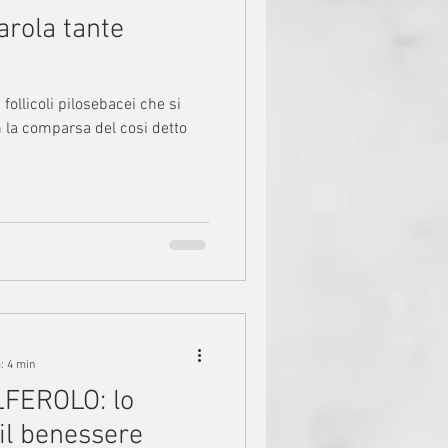
arola tante
follicoli pilosebacei che si
 la comparsa del cosi detto
: 4 min
LFEROLO: lo
il benessere