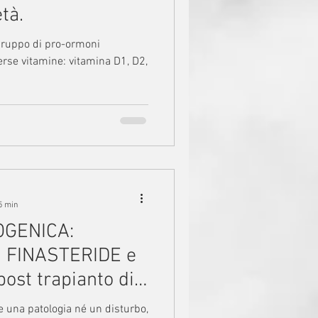
età.
gruppo di pro-ormoni
verse vitamine: vitamina D1, D2,
5 min
OGENICA:
ci FINASTERIDE e
ost trapianto di
e una patologia né un disturbo,