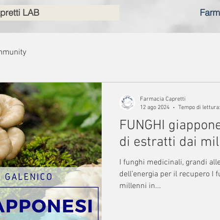
pretti LAB
Farm
mmunity
Farmacia Capretti
12 ago 2024
Tempo di lettura
FUNGHI giappones
di estratti dai mil
I funghi medicinali, grandi al
dell’energia per il recupero I funghi vengono uti
millenni in...