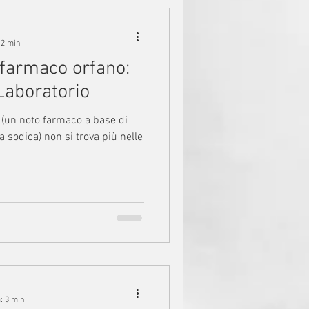
 2 min
farmaco orfano:
Laboratorio
A (un noto farmaco a base di
na sodica) non si trova più nelle
: 3 min