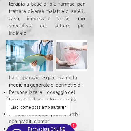
terapia
a base di più farmaci per
trattare diverse malattie o, se è il
caso, indirizzare verso uno
specialista del settore più
indicato.
La preparazione galenica nella
medicina generale
ci permette di:​
Personalizzare il dosaggio del
farmaco in base alle necessità
terapeutiche del medico.
Ciao, come possiamo aiutarti?
Rendere appetibili principi attivi
non graditi o amari.
1
Rendere un farmaco
Farmacista ONLINE