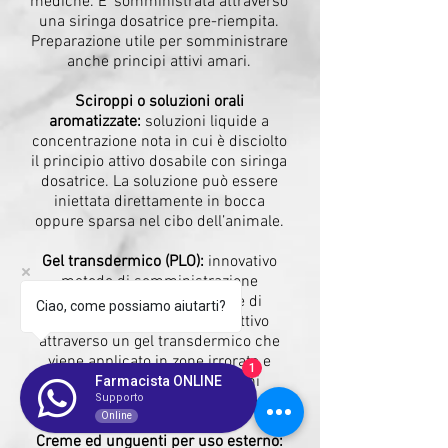
mediche. E’ somministrata attraverso
una siringa dosatrice pre-riempita.
Preparazione utile per somministrare
anche principi attivi amari.
Sciroppi o soluzioni orali
aromatizzate:
soluzioni liquide a
concentrazione nota in cui è disciolto
il principio attivo dosabile con siringa
dosatrice.
La soluzione può essere
iniettata direttamente in bocca
oppure sparsa nel cibo dell’animale.
Gel transdermico (PLO):
innovativo
metodo di somministrazione
transdermico che permette di
Ciao, come possiamo aiutarti?
somministrare il principio attivo
attraverso un gel transdermico che
viene applicato in zone irrorate e
1
prive di peli come i padiglioni
Farmacista ONLINE
Supporto
auricolari del cane e del gatto.
Online
Creme ed unguenti per uso esterno: