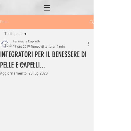
Post
Tutti i post
Farmacia Capretti
Tutti i post
19 set 2019
Tempo di lettura: 4 min
INTEGRATORI PER IL BENESSERE DI
Inizia
PELLE E CAPELLI...
La tua community
Aggiornamento:
23 lug 2023