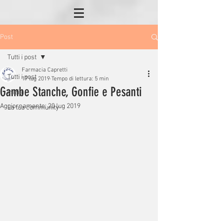
Post
Tutti i post
Farmacia Capretti
Tutti i post
17 lug 2019
Tempo di lettura: 5 min
Gambe Stanche, Gonfie e Pesanti
Inizia
Aggiornamento:
20 lug 2019
La tua community