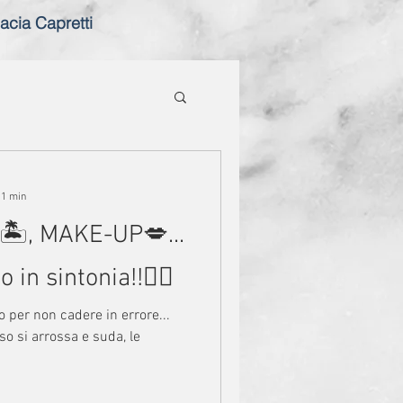
acia Capretti
 1 min
, MAKE-UP💋...
n sintonia!!🤦‍♀️
 per non cadere in errore...
iso si arrossa e suda, le