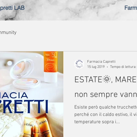
pretti LAB
Farm
mmunity
Farmacia Capretti
15 lug 2019
Tempo di lettura:
ESTATE🌞, MARE
non sempre vanno i
Esiste però qualche trucchetto
perché con il caldo estivo, il v
temperature sopra i...