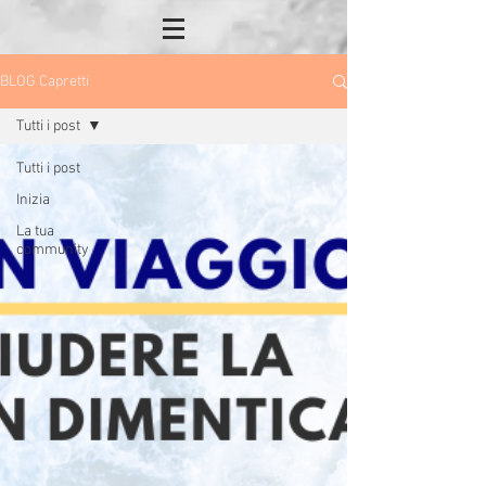
BLOG Capretti
Tutti i post
Tutti i post
Inizia
La tua
community