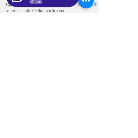
Online
Farmacia Capretti
15 giu 2019
Tempo di lettura: 1 min
PRONTI PER I PROSSIMI
WEEKEND o PER LE FERIE?!? Ti
ricorderai di prendere tutto?!?
PRONTI PER I WEEKEND DI MARE o PER LE FERIE?!?
aggiornamento 2020 post COVID-19 Ti ricorderai di
prendere tutto?!? Non partire con...