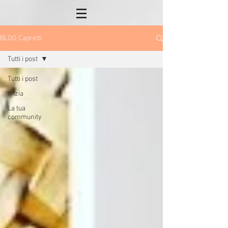
BLOG Capretti
Tutti i post
Tutti i post
Inizia
La tua
community