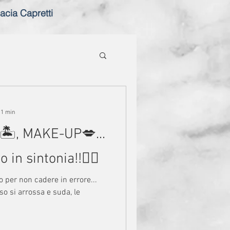
acia Capretti
 1 min
, MAKE-UP💋...
n sintonia!!🤦‍♀️
 per non cadere in errore...
iso si arrossa e suda, le