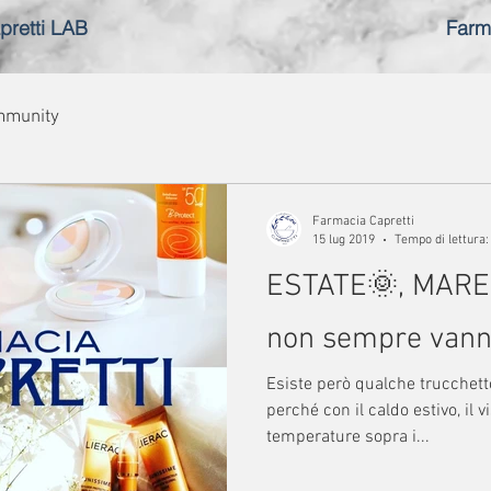
pretti LAB
Farm
mmunity
Farmacia Capretti
15 lug 2019
Tempo di lettura:
ESTATE🌞, MARE
non sempre vanno i
Esiste però qualche trucchetto
perché con il caldo estivo, il v
temperature sopra i...