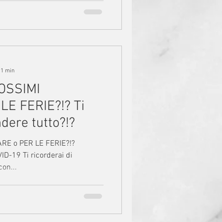
 1 min
OSSIMI
E FERIE?!? Ti
ndere tutto?!?
RE o PER LE FERIE?!?
D-19 Ti ricorderai di
con...